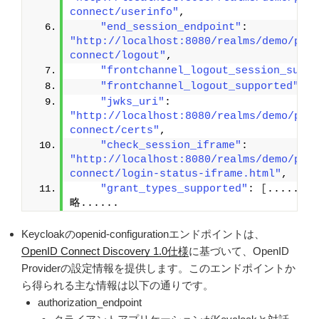
connect/userinfo"
,
"end_session_endpoint"
: 
"http://localhost:8080/realms/demo/pro
connect/logout"
,
"frontchannel_logout_session_suppo
"frontchannel_logout_supported"
: 
t
"jwks_uri"
: 
"http://localhost:8080/realms/demo/pro
connect/certs"
,
"check_session_iframe"
: 
"http://localhost:8080/realms/demo/pro
connect/login-status-iframe.html"
,
"grant_types_supported"
: 
[
.......
略......
Keycloakのopenid-configurationエンドポイントは、
OpenID Connect Discovery 1.0仕様
に基づいて、OpenID
Providerの設定情報を提供します。このエンドポイントか
ら得られる主な情報は以下の通りです。
authorization_endpoint