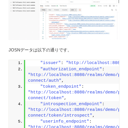
JOSNデータは以下の通りです。
"issuer"
: 
"http://localhost:8080/r
"authorization_endpoint"
: 
"http://localhost:8080/realms/demo/pro
connect/auth"
,
"token_endpoint"
: 
"http://localhost:8080/realms/demo/pro
connect/token"
,
"introspection_endpoint"
: 
"http://localhost:8080/realms/demo/pro
connect/token/introspect"
,
"userinfo_endpoint"
: 
"http://localhost:8080/realms/demo/pro