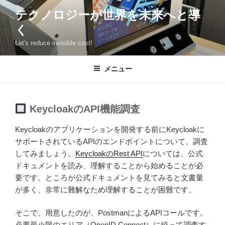
コ
テクノロジーが世界を未来へと導
ン
く
テ
ン
Let's reduce invisible cost!
ツ
へ
メニュー
ス
キ
ッ
KeycloakのAPI機能調査
プ
Keycloakのアプリケーションを開発する前にKeycloakに
サポートされているAPIのエンドポイントについて、調査
してみましょう。
KeycloakのRest API
については、公式
ドキュメントを読み、理解することから始めることが必
要です。ところが公式ドキュメントを見てみると文書量
が多く、非常に難解なため理解することが困難です。
そこで、用意したのが、PostmanによるAPIコールです。
必要最小限のエリア（OpenID Connect）に絞って調査す