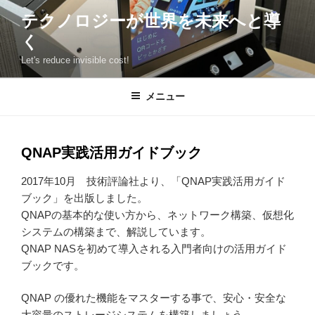
コ
テクノロジーが世界を未来へと導
ン
く
テ
ン
Let's reduce invisible cost!
ツ
へ
メニュー
ス
キ
ッ
QNAP実践活用ガイドブック
プ
2017年10月 技術評論社より、「QNAP実践活用ガイド
ブック」を出版しました。
QNAPの基本的な使い方から、ネットワーク構築、仮想化
システムの構築まで、解説しています。
QNAP NASを初めて導入される入門者向けの活用ガイド
ブックです。
QNAP の優れた機能をマスターする事で、安心・安全な
大容量のストレージシステムを構築しましょう。