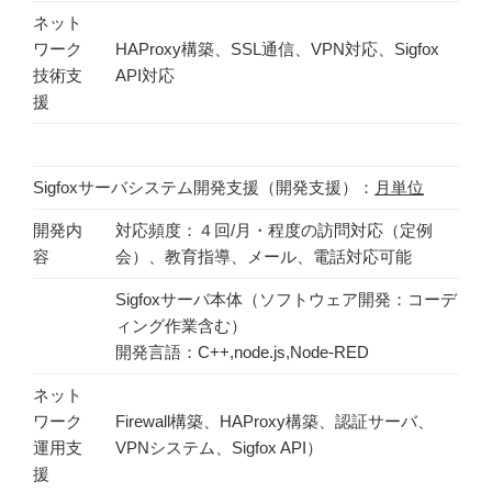
ネット
ワーク
HAProxy構築、SSL通信、VPN対応、Sigfox
技術支
API対応
援
Sigfoxサーバシステム開発支援（開発支援）：
月単位
開発内
対応頻度：４回/月・程度の訪問対応（定例
容
会）、教育指導、メール、電話対応可能
Sigfoxサーバ本体（ソフトウェア開発：コーデ
ィング作業含む）
開発言語：C++,node.js,Node-RED
ネット
ワーク
Firewall構築、HAProxy構築、認証サーバ、
運用支
VPNシステム、Sigfox API）
援