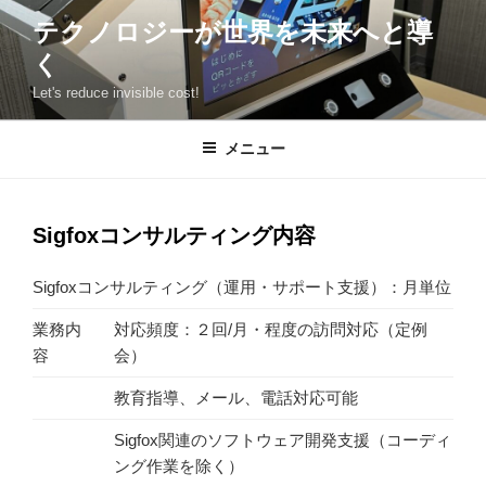
コ
テクノロジーが世界を未来へと導
ン
く
テ
ン
Let's reduce invisible cost!
ツ
へ
メニュー
ス
キ
ッ
Sigfoxコンサルティング内容
プ
Sigfoxコンサルティング（運用・サポート支援）：月単位
業務内
対応頻度：２回/月・程度の訪問対応（定例
容
会）
教育指導、メール、電話対応可能
Sigfox関連のソフトウェア開発支援（コーディ
ング作業を除く）