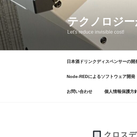
コ
ン
テ
テクノロジー
ン
Let's reduce invisible cost!
ツ
へ
ス
キ
日本酒ドリンクディスペンサーの開
ッ
プ
Node-REDによるソフトウェア開発
お問い合わせ
個人情報保護方
クロスデ