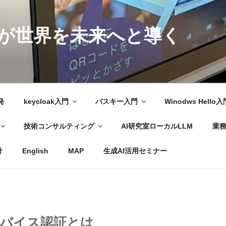
が世界を未来へと導く
発
keycloak入門
パスキー入門
Winodws Hello入
技術コンサルティング
AI研究室ローカルLLM
業
針
English
MAP
生成AI活用セミナー
バイス認証とは