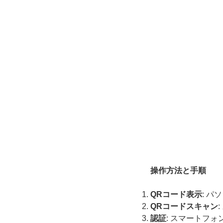
操作方法と手順
QRコード表示
: 
QRコードスキャン
認証
: スマートフ